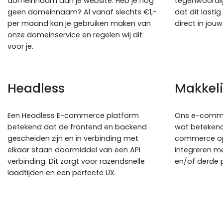
domeinnaam aan je website. Heb je nog
tegenwoordig
geen domeinnaam? Al vanaf slechts €1,-
dat dit lastig
per maand kan je gebruiken maken van
direct in jo
onze domeinservice en regelen wij dit
voor je.
Headless
Makkeli
Een Headless E-commerce platform
Ons e-commer
betekend dat de frontend en backend
wat betekend
gescheiden zijn en in verbinding met
commerce op
elkaar staan doormiddel van een API
integreren me
verbinding. Dit zorgt voor razendsnelle
en/of derde p
laadtijden en een perfecte UX.