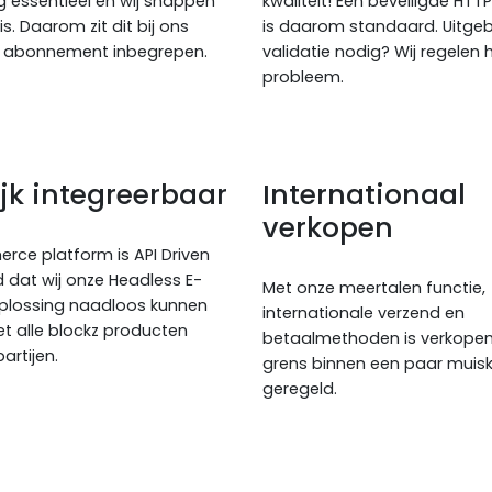
 essentieel en wij snappen
kwaliteit! Een beveiligde HTT
 is. Daarom zit dit bij ons
is daarom standaard. Uitgeb
uw abonnement inbegrepen.
validatie nodig? Wij regelen 
probleem.
jk integreerbaar
Internationaal
verkopen
ce platform is API Driven
 dat wij onze Headless E-
Met onze meertalen functie,
lossing naadloos kunnen
internationale verzend en
t alle blockz producten
betaalmethoden is verkopen
artijen.
grens binnen een paar muisk
geregeld.