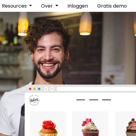
Resources
Over
Inloggen
Gratis demo
Blockz Talk
Ons verhaal
Het laatste nieuws, rapportages en weetjes
voudig je eigen website.
Blockzapps het modulaire API based Sa
Release notes
Carriere
De laatste updates en nieuwste features
s headless e-commerce platform Sitecart
Wij zijn altijd op zoek naar toppers. Bek
Partner worden
te en webshop producten.
Sluit je bij ons aan als partner en wer
Contact
Heb je vragen of opmerkingen? Wij zijn e