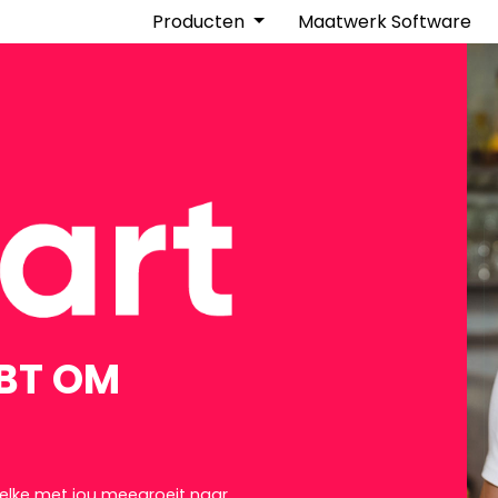
Producten
Maatwerk Software
Skitle Website Bouwer & CMS
Met Skitle Editor maak en beheer je een
Webshops
Verkoop jouw producten online met on
Prijzen
Transparante prijzen voor onze websi
EBT OM
elke met jou meegroeit naar