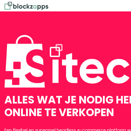
ALLES WAT JE NODIG H
ONLINE TE VERKOPEN
Een flexibel en supersnel headless e-commerce platform w